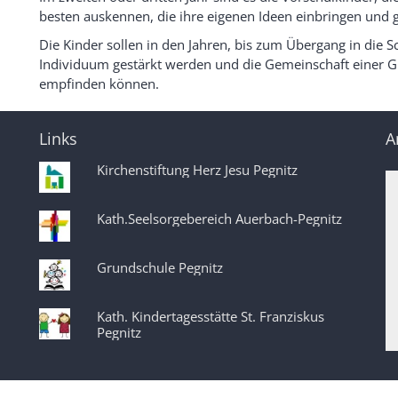
besten auskennen, die ihre eigenen Ideen einbringen und
Die Kinder sollen in den Jahren, bis zum Übergang in die S
Individuum gestärkt werden und die Gemeinschaft einer Gr
empfinden können.
Links
A
Kirchenstiftung Herz Jesu Pegnitz
Kath.Seelsorgebereich Auerbach-Pegnitz
Grundschule Pegnitz
Kath. Kindertagesstätte St. Franziskus
Pegnitz