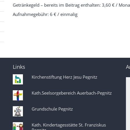
Getränkegeld – bereits im Beitrag enthalten: 3,60 € 
Aufnahmegebühr: 6 € / einmalig
Links
A
Kirchenstiftung Herz Jesu Pegnitz
Kath.Seelsorgebereich Auerbach-Pegnitz
Grundschule Pegnitz
Kath. Kindertagesstätte St. Franziskus